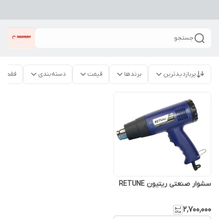
جستجو
پربازدیدترین
برندها
قیمت
دسته‌بندی
فقط م
سشوار صنعتی ریتیون RETUNE
۲٬۷۰۰٬۰۰۰