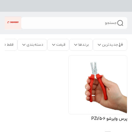
جستجو
جدیدترین
برندها
قیمت
دسته‌بندی
فقط محص
پرس وایرشو PZ1/5-6