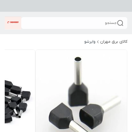
جستجو
کالای برق مهران
وایرشو