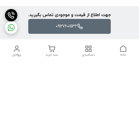
جهت اطلاع از قیمت و موجودی تماس بگیرید.
09127601532
خانه
دسته‌بندی
سبد خرید
پروفایل
دسترسی سریع
تماس با ما
شکایات
درباره ما
قوانین و مقررات