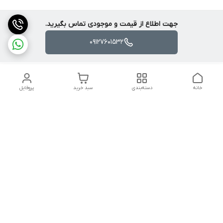
جهت اطلاع از قیمت و موجودی تماس بگیرید.
09127601532
خانه
دسته‌بندی
سبد خرید
پروفایل
دسترسی سریع
تماس با ما
شکایات
درباره ما
قوانین و مقررات