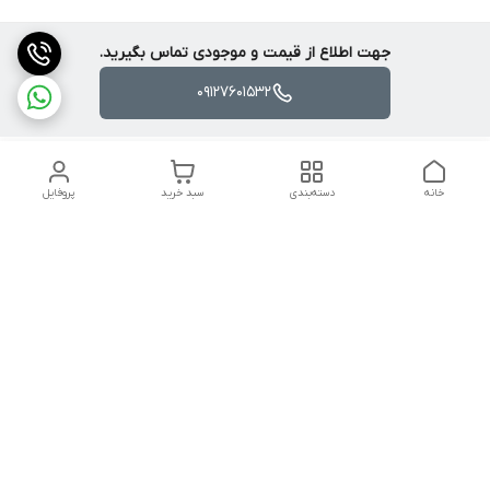
جهت اطلاع از قیمت و موجودی تماس بگیرید.
09127601532
خانه
دسته‌بندی
سبد خرید
پروفایل
دسترسی سریع
تماس با ما
شکایات
درباره ما
قوانین و مقررات