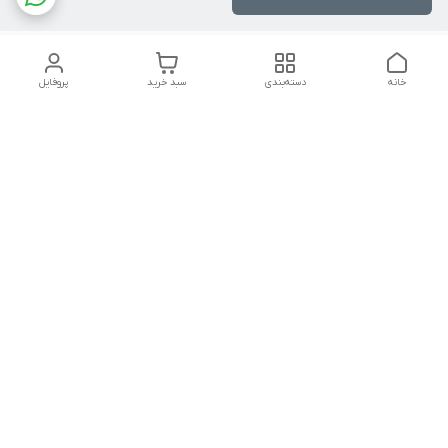
خانه
دسته‌بندی
سبد خرید
پروفایل
دسترسی سریع
تماس با ما
شکایات
درباره ما
قوانین و مقررات
سیاست حریم خصوصی
شنبه تا چهار شنبه ۹ الی ۱۸