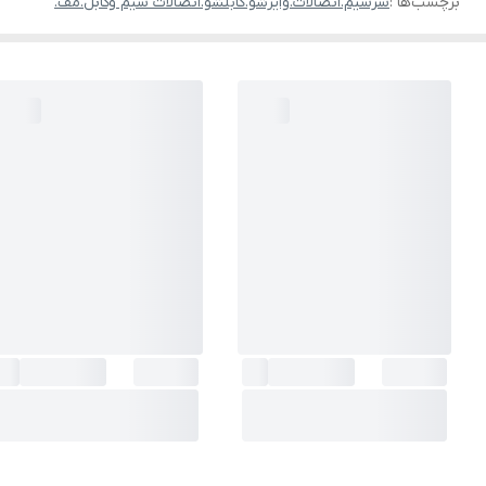
برچسب‌ها :
سرسیم.اتصالات.وایرشو.کابلشو.اتصالات سیم وکابل.مف.