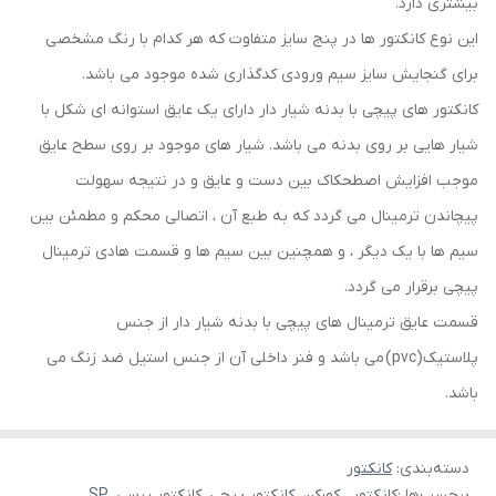
بیشتری دارد.
این نوع کانکتور ها در پنج سایز متفاوت که هر کدام با رنگ مشخصی
برای گنجایش سایز سیم ورودی کدگذاری شده موجود می باشد.
کانکتور های پیچی با بدنه شیار دار دارای یک عایق استوانه ای شکل با
شیار هایی بر روی بدنه می باشد. شیار های موجود بر روی سطح عایق
موجب افزایش اصطحکاک بین دست و عایق و در نتیجه سهولت
پیچاندن ترمینال می گردد که به طبع آن ، اتصالی محکم و مطمئن بین
سیم ها با یک دیگر ، و همچنین بین سیم ها و قسمت هادی ترمینال
پیچی برقرار می گردد.
قسمت عایق ترمینال های پیچی با بدنه شیار دار از جنس
پلاستیک(pvc) می باشد و فنر داخلی آن از جنس استیل ضد زنگ می
باشد.
دسته‌بندی
:
کانکتور
برچسب‌ها :
کانکتور . کورکن .کانکتور پیچی. کانکتور پرسی. SP