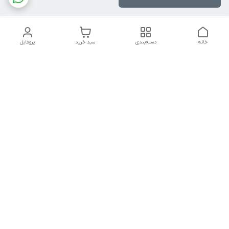
خانه
دسته‌بندی
سبد خرید
پروفایل
دسترسی سریع
تماس با ما
شکایات
درباره ما
قوانین و مقررات
سیاست حریم خصوصی
شنبه تا چهار شنبه ۹ الی ۱۸