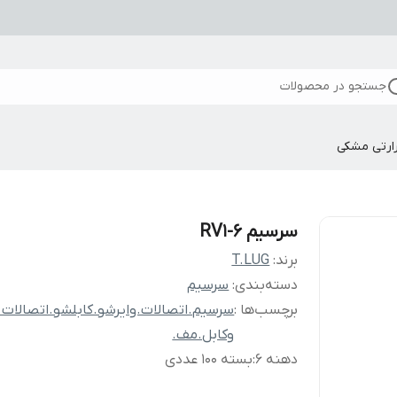
جستجو در محصولات
ارتی مشکی
سرسیم RV1-6
برند:
T.LUG
دسته‌بندی
:
سرسیم
برچسب‌ها :
سرسیم.اتصالات.وایرشو.کابلشو.اتصالات
وکابل.مف.
دهنه ۶
:
بسته 100 عددی