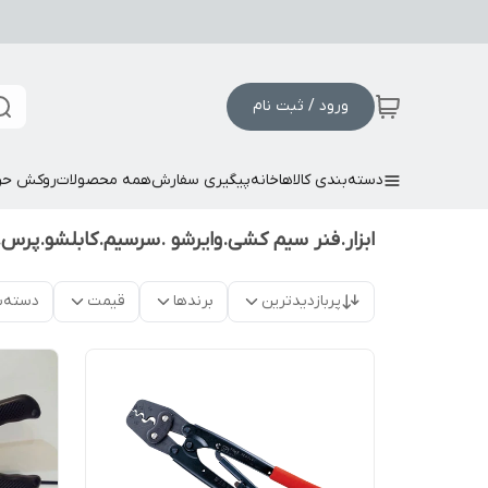
ورود / ثبت نام
دسته‌بندی کالاها
خانه
پیگیری سفارش
همه محصولات
روکش حر
ابزار.فنر سیم کشی.وایرشو .سرسیم.کابلشو.پرس.
پربازدیدترین
برندها
قیمت
دسته‌ب