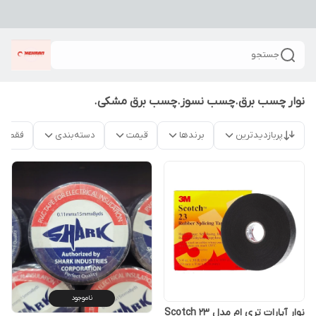
جستجو
نوار چسب برق.چسب نسوز.چسب برق مشکی.
پربازدیدترین
برندها
قیمت
دسته‌بندی
فقط م
ناموجود
نوار آپارات تری ام مدل Scotch 23