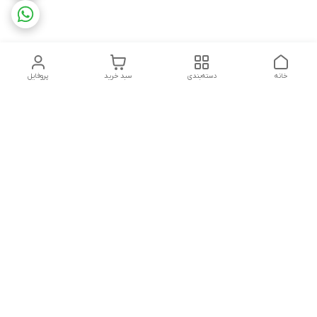
خانه
دسته‌بندی
سبد خرید
پروفایل
دسترسی سریع
تماس با ما
شکایات
درباره ما
قوانین و مقررات
سیاست حریم خصوصی