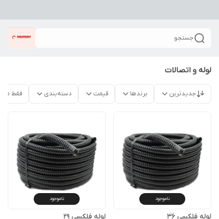
جستجو
لوله و اتصالات
جدیدترین
برندها
قیمت
دسته‌بندی
فقط محص
ناموجود
ناموجود
لوله فلکسی 36
لوله فلکسی 29