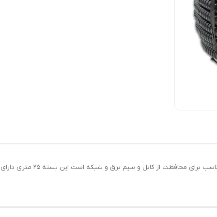
لوله فلکسی خرطومی سایز 21 گالوا