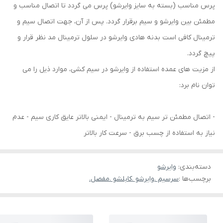
پرس مناسب (بسته به سایز وایرشو) پرس می گردد تا اتصال مناسب و
مطمئن بین وایرشو و سیم برقرار گردد. پس از آن، جهت اتصال سیم و
ترمینال کافی است بدنه هادی وایرشو در سلول ترمینال مد نظر قرار و
پیچ گردد.
از مزیت های عمده استفاده از وایرشو در سیم کشی، موارد ذیل را می
توان نام برد:
- اتصال مطمئن تر سیم به ترمینال - ایمنی بالاتر عایق کاری سیم - عدم
نیاز به استفاده از چسب برق - سرعت کار بالاتر
دسته‌بندی
:
وایرشو
برچسب‌ها :
سرسیم .وایرشو .کابلشو .مفصل.