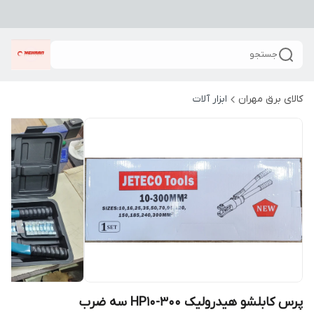
جستجو
کالای برق مهران
ابزار آلات
پرس کابلشو هیدرولیک HP10-300 سه ضرب