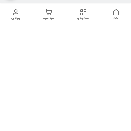
خانه
دسته‌بندی
سبد خرید
پروفایل
دسترسی سریع
تماس با ما
شکایات
درباره ما
قوانین و مقررات
سیاست حریم خصوصی
شنبه تا چهار شنبه ۹ الی ۱۸
پنج شنبه ۹ الی ۱۳