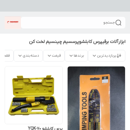
جستجو
ابزارآلات برقیپرس کابلشوپرسسیم چینسیم لخت کن
پربازدیدترین
برندها
قیمت
دسته‌بندی
فقط م
پرس کابلشو YQK-70