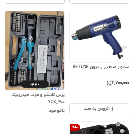
سشوار صنعتی ریتیون RETUNE
۲٬۷۰۰٬۰۰۰
ناموجود
پرس کابلشو و موف هیدرولیک
YQK_300
افزودن به سبد
ناموجود
%
10