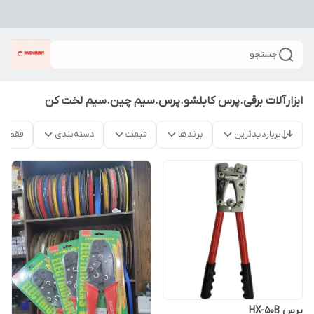
جستجو
ابزارآلات برقی.پرس کابلشو.پرس.سیم چین.سیم لخت کن
پربازدیدترین
برندها
قیمت
دسته‌بندی
فقط م
پرس HX-50B