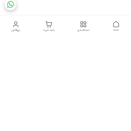
خانه
دسته‌بندی
سبد خرید
پروفایل
دسترسی سریع
تماس با ما
شکایات
درباره ما
قوانین و مقررات
سیاست حریم خصوصی